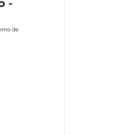
o -
2
ermo de 