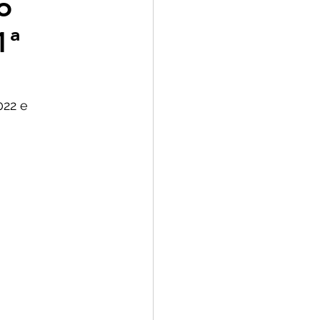
o
1ª
022 e 