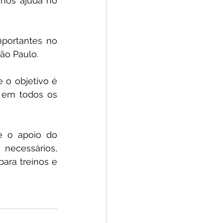
nos ajuda no 
portantes no 
ão Paulo.
 o objetivo é 
 em todos os 
 o apoio do 
ecessários, 
ara treinos e 