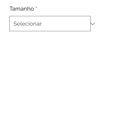
Tamanho
*
Quantidade
*
Adicionar ao carrinho
A tradicional camisa de treinos da 
ADEF, de material leve e confortável 
para atividades físicas, feita em 
material dryfit.