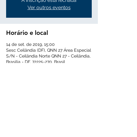
A inscrição está fechada
Ver outros eventos
Horário e local
14 de set. de 2019, 15:00
Sesc Ceilândia (DF), QNN 27 Área Especial
S/N - Ceilândia Norte QNN 27 - Ceilândia,
Brasília - DF, 72225-270, Brasil
Sobre o evento
Evento conhecido como Copa Rede 
Globo, onde a ADEF representa a região 
administrativa do Cruzeiro. 